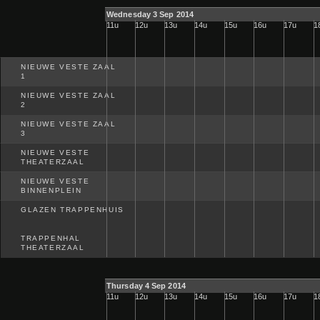
Wednesday 3 Sep 2014
11u
12u
13u
14u
15u
16u
17u
1
NIEUWE VESTE ZAAL
1
NIEUWE VESTE ZAAL
2
NIEUWE VESTE ZAAL
3
NIEUWE VESTE
THEATERZAAL
NIEUWE VESTE
BINNENPLEIN
GLAZEN TRAPPENHUIS
TRAPPENHAL
THEATERZAAL
Thursday 4 Sep 2014
11u
12u
13u
14u
15u
16u
17u
1