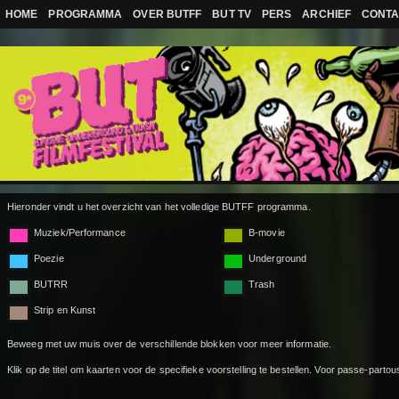
Overslaan en naar de algemene inhoud gaan
HOME
PROGRAMMA
OVER BUTFF
BUT TV
PERS
ARCHIEF
CONTA
Hieronder vindt u het overzicht van het volledige BUTFF programma.
Muziek/Performance
B-movie
Poezie
Underground
BUTRR
Trash
Strip en Kunst
Beweeg met uw muis over de verschillende blokken voor meer informatie.
Klik op de titel om kaarten voor de specifieke voorstelling te bestellen. Voor passe-partou